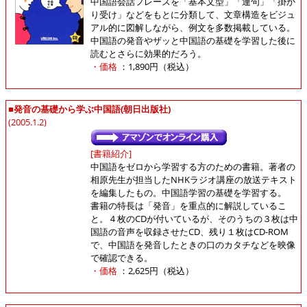
中国語会話フレーズを「基本文型」「連句」「掛か
り受け」などをもとに分類して、文章構造をビジュ
アル的に図解しながら、例文を多数掲載している。
中国語の発音やザッと中国語の基礎を学習した後に
読むとさらに効果的だろう。
・価格
：1,890円（税込）
■発音の基礎から学ぶ中国語(朝日出版社)
(2005.1.2)
[書籍紹介]
中国語をゼロから学習する方のための書籍。著者の
相原先生が担当したNHKラジオ講座の放送テキスト
を編集したもの。中国語学習の基礎を学習する。
書籍の特長は「発音」を重点的に解説しているこ
と。４枚のCDが付いているが、そのうちの３枚は中
国語の音声を収録させたCD、残り１枚はCD-ROM
で、中国語を発音したときの口のカタチなどを映像
で確認できる。
・価格
：2,625円（税込）