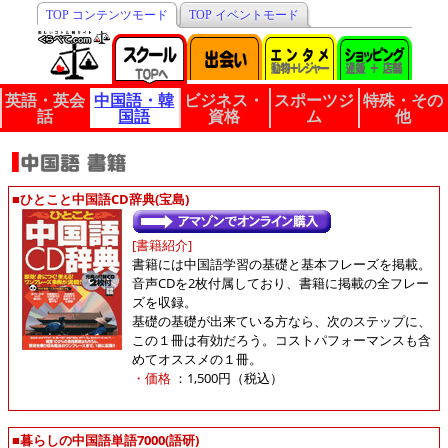
TOP コンテンツモード
TOP イベントモード
英語・英会
中国語・韓
ビジネス・
スポーツジ
特殊・その
話
国語
資格
ム
他
■ひとこと中国語CD辞典(宝島)
[書籍紹介]
書籍には中国語学習の基礎と基本フレーズを掲載。
音声CDを2枚付属しており、書籍に掲載の全フレー
ズを収録。
基礎の基礎が出来ている方なら、次のステップに、
この１冊は有効だろう。コストパフォーマンスも含
めてオススメの１冊。
・価格
：1,500円（税込）
■暮らしの中国語単語7000(語研)