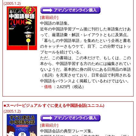
(2005.1.2)
[書籍紹介]
中国語の単語集。
近年の中国語学習ブーム後に刊行した単語集だけあ
って、厳選語彙・解説・レイアウトともに及第点。
「暮らしの中国語単語」を集めたという企画と書名
のキャッチーさもウケて、目下、この分野ではトッ
プセールを続けている。
ただ、この書籍は、この本だけで、もしくは、この
本から、中国語学習する方のためには編集されてい
ないようだ。基本的に身の回りにある日用品の単語
（名詞）を充実させており、日常会話で利用される
中国語をバランスよく掲載しているわけではない。
・価格
：2,625円（税込）
■スーパービジュアル すぐに使える中国語会話(ユニコム)
(2005.1.2)
[書籍紹介]
中国語会話の典型フレーズ集。