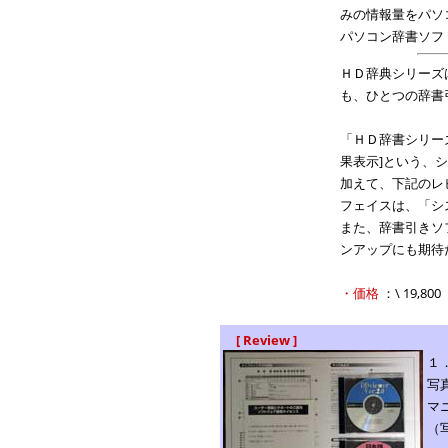
みの情報量をパソ
パソコン辞書ソフ
ＨＤ辞典シリーズ
も、ひとつの辞書
「ＨＤ辞書シリー
果表示]という、
加えて、下記のレ
フェイスは、「シ
また、辞書引きソ
ンアップにも期待
・価格
：\ 19,8
[ Review ]
１
写
マ
（写