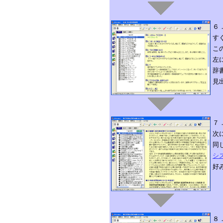
６
す
こ
左
辞
見
７
次
同
シ
好
８