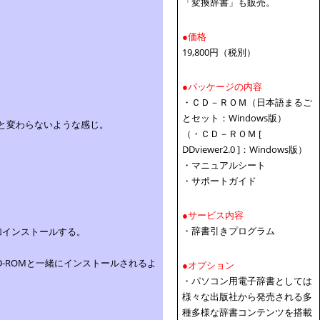
「変換辞書」も販売。
●価格
19,800円（税別）
●パッケージの内容
・ＣＤ－ＲＯＭ（日本語まるご
とセット：Windows版）
と変わらないような感じ。
（・ＣＤ－ＲＯＭ [
DDviewer2.0 ]：Windows版）
・マニュアルシート
・サポートガイド
●サービス内容
・辞書引きプログラム
追加インストールする。
-ROMと一緒にインストールされるよ
●オプション
・パソコン用電子辞書としては
様々な出版社から発売される多
種多様な辞書コンテンツを搭載