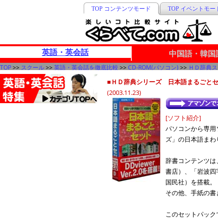
TOP コンテンツモード
TOP イベントモー
英語・英会話
中国語・韓国
TOP
>>
スクール
>>
英語・英会話を徹底比較
>>
CD-ROM(パソコン)
>>
ＨＤ辞典ス
■ＨＤ辞典シリーズ 日本語まるごとセ
(2003.11.23)
[ソフト紹介]
パソコンから専用
ズ」の日本語まわ
辞書コンテンツは
書店）、「岩波四
国民社）を搭載。
その他、手紙の書
このセットパック