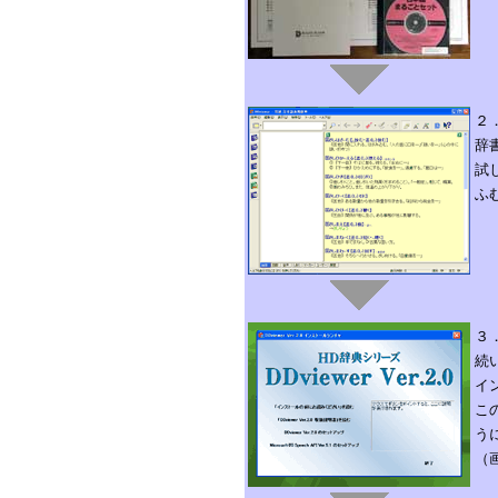
２
辞
試
ふ
３
続
イ
こ
う
（