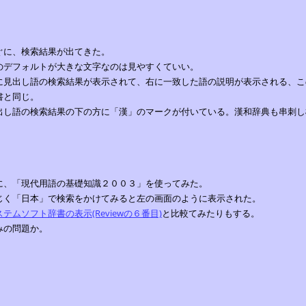
．
ぐに、検索結果が出てきた。
のデフォルトが大きな文字なのは見やすくていい。
に見出し語の検索結果が表示されて、右に一致した語の説明が表示される、こ
書と同じ。
出し語の検索結果の下の方に「漢」のマークが付いている。漢和辞典も串刺し
．
に、「現代用語の基礎知識２００３」を使ってみた。
じく「日本」で検索をかけてみると左の画面のように表示された。
ステムソフト辞書の表示(Reviewの６番目)
と比較てみたりもする。
みの問題か。
．