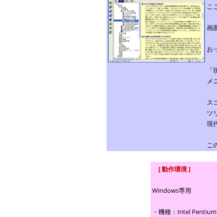
こ
画
お
「
メ
ス
ツ
現
こ
[ 動作環境 ]
Windows専用
・機種：Intel Pe