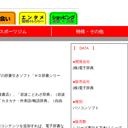
スポーツジム
特殊・その他
【 DATA 】
●開発会社
(株)電子辞典
プの辞書引きソフト「ＨＤ辞書シリー
●販売会社
(株)電子辞典
岩波書店）、「岩波ことわざ辞典」（岩波
「カタカナ・外来語/略語辞典」（自由
●種別
パソコンソフト
●販売数
書コンテンツを追加すれば、電子辞書な
シリーズ累計５万本(くらべて．