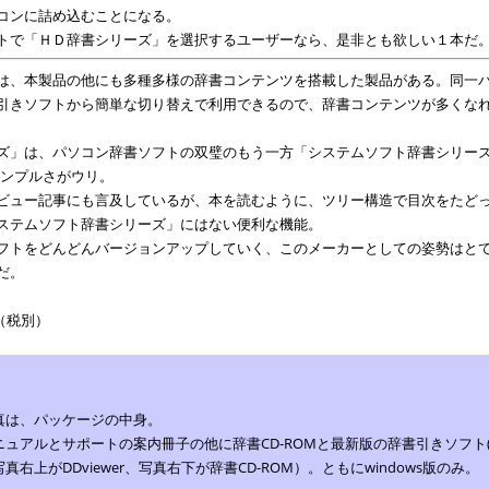
コンに詰め込むことになる。
トで「ＨＤ辞書シリーズ」を選択するユーザーなら、是非とも欲しい１本だ
は、本製品の他にも多種多様の辞書コンテンツを搭載した製品がある。同一
引きソフトから簡単な切り替えで利用できるので、辞書コンテンツが多くな
ズ」は、パソコン辞書ソフトの双璧のもう一方「システムソフト辞書シリーズ」
シンプルさがウリ。
ビュー記事にも言及しているが、本を読むように、ツリー構造で目次をたど
ステムソフト辞書シリーズ」にはない便利な機能。
フトをどんどんバージョンアップしていく、このメーカーとしての姿勢はと
だ。
00（税別）
．
真は、パッケージの中身。
ニュアルとサポートの案内冊子の他に辞書CD-ROMと最新版の辞書引きソフト(DDvi
真右上がDDviewer、写真右下が辞書CD-ROM）。ともにwindows版のみ。