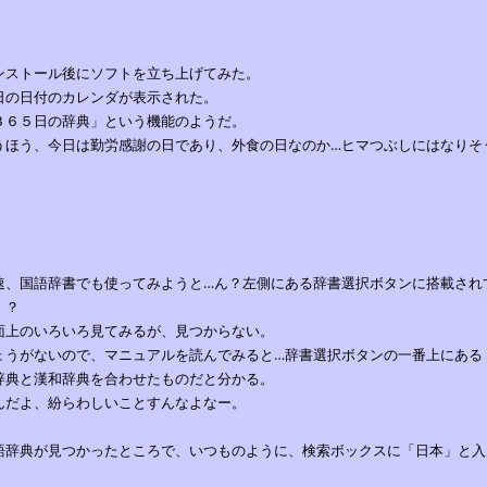
．
ンストール後にソフトを立ち上げてみた。
日の日付のカレンダが表示された。
３６５日の辞典」という機能のようだ。
うほう、今日は勤労感謝の日であり、外食の日なのか…ヒマつぶしにはなりそ
．
速、国語辞書でも使ってみようと…ん？左側にある辞書選択ボタンに搭載され
！？
面上のいろいろ見てみるが、見つからない。
ょうがないので、マニュアルを読んでみると…辞書選択ボタンの一番上にある
辞典と漢和辞典を合わせたものだと分かる。
んだよ、紛らわしいことすんなよなー。
語辞典が見つかったところで、いつものように、検索ボックスに「日本」と入