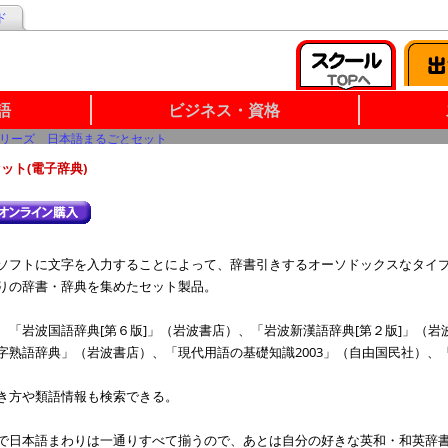
ド
語
ビジネス・資格
リーズ 日本語まるごとセット
ット(電子辞典)
ソフトに文字を入力することによって、辞書引きするオーソドックスなタイ
りの辞書・辞典を集めたセット製品。
、「岩波国語辞典[第６版]」（岩波書店）、「岩波新漢語辞典[第２版]」（
字熟語辞典」（岩波書店）、「現代用語の基礎知識2003」（自由国民社）、
き方や類語情報も検索できる。
で日本語まわりは一通りすべて揃うので、あとは自分の好きな英和・和英辞