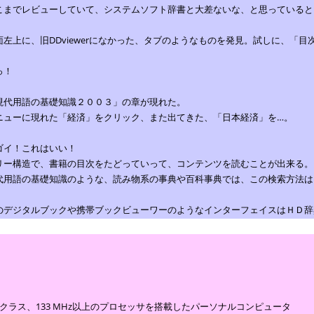
こまでレビューしていて、システムソフト辞書と大差ないな、と思っていると
面左上に、旧DDviewerになかった、タブのようなものを発見。試しに、「
っ！
現代用語の基礎知識２００３」の章が現れた。
ニューに現れた「経済」をクリック、また出てきた、「日本経済」を…。
ゴイ！これはいい！
リー構造で、書籍の目次をたどっていって、コンテンツを読むことが出来る。
代用語の基礎知識のような、読み物系の事典や百科事典では、この検索方法は
のデジタルブックや携帯ブックビューワーのようなインターフェイスはＨＤ辞
ntiumクラス、133 MHz以上のプロセッサを搭載したパーソナルコンピュータ