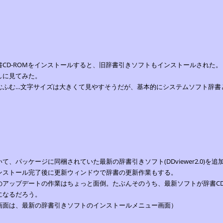
．
書CD-ROMをインストールすると、旧辞書引きソフトもインストールされた。
しに見てみた。
むふむ…文字サイズは大きくて見やすそうだが、基本的にシステムソフト辞書
．
いて、パッケージに同梱されていた最新の辞書引きソフト(DDviewer2.0)を
ンストール完了後に更新ウィンドウで辞書の更新作業もする。
のアップデートの作業はちょっと面倒。たぶんそのうち、最新ソフトが辞書CD
になるだろう。
画面は、最新の辞書引きソフトのインストールメニュー画面）