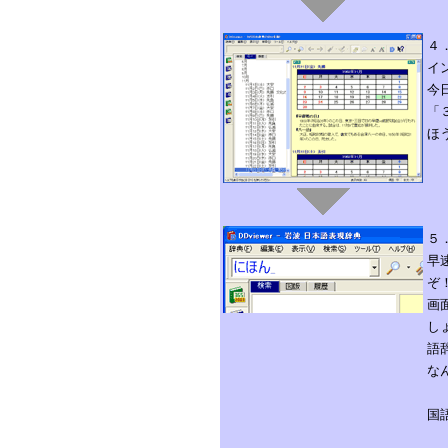
４
イ
今
「
ほ
５
早
ぞ
画
し
語
な
国