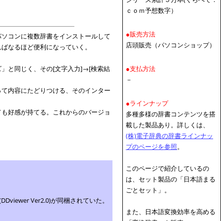
ｃｏｍ予想数字）
。
●販売方法
パソコンに複数辞書をインストールして
店頭販売（パソコンショップ）
ればなるほど便利になっていく。
と同じく、その[文字入力]→[検索結
●支払方法
－
って内容にたどりつける、そのインター
●ラインナップ
ても好感が持てる。これからのバージョ
多種多様の辞書コンテンツを搭
載した製品あり。詳しくは、
(株)電子辞典の辞書ラインナッ
プのページを参照
。
このページで紹介しているの
は、セット製品の「日本語まる
ごとセット」。
ewer Ver2.0)が同梱されていた。
また、日本語変換効率を高める