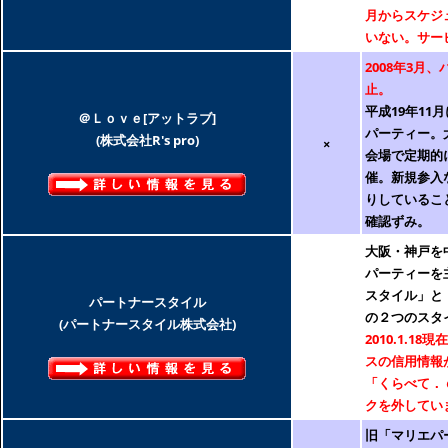
月からスケジ
いない。サー
2008年3月
止。
平成19年11
＠Ｌｏｖｅ[アットラブ]
パーティー。
(株式会社R's pro)
×
会場で定期的
催。新規参入
りしているこ
確認ずみ。
大阪・神戸を
パーティーを
スタイル」と
パートナースタイル
の２つのスタ
(パートナースタイル株式会社)
2010.1.1
スの信用情報
「くらべて．
クを外してい
旧「マリエパ