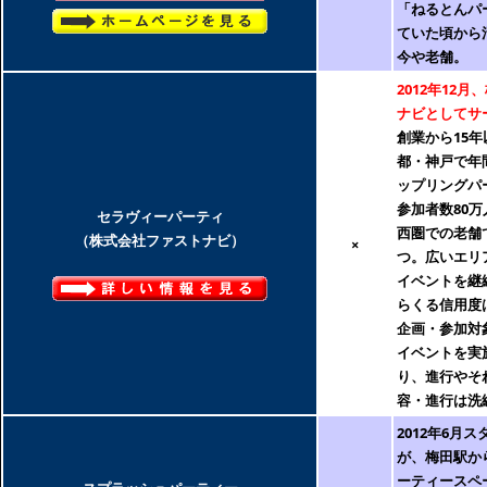
「ねるとんパ
ていた頃から
今や老舗。
2012年12
ナビとしてサ
創業から15
都・神戸で年間
ップリングパ
参加者数80万
セラヴィーパーティ
西圏での老舗
（株式会社ファストナビ
）
×
つ。広いエリ
イベントを継
らくる信用度
企画・参加対
イベントを実
り、進行やそ
容・進行は洗
2012年6月
が、梅田駅か
ーティースペ