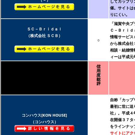
（－）
してカップリ
催。サイトは
りにくい。
「滋賀中央ブ
ＳＣ－Ｂｒｉｄａｌ
Ｃ－Ｂｒｉｄ
（株式会社 ＳＣＢ）
情報サービス
○
から株式会社
相談・結婚情
ィーは平成元
自称「カップ
最初に世に送
社」。平成４
コンハウス[KON HOUSE]
在開催３７タ
（コンハウス）
をラインナッ
サイトにアクセ