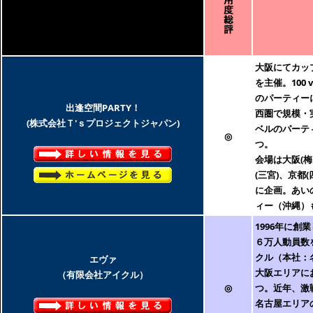
大阪にてカッ
を主催。100 
のパーティー
出逢空間PARTY！
西圏で規模・
(株式会社Ｔ'ｓプロジェクトジャパン)
ベルのパーテ
◎
つ。
会場は大阪(
(三宮)、京都
に企画。あい
ィー（沖縄）
1996年に創
６万人動員数
クル（本社：
エヴァ
大阪エリアに
（有限会社アイクル）
◎
つ。近年、激
名古屋エリア