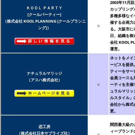
2003年11月
ＫＯＯＬ ＰＡＲＴＹ
カップリング
[クールパーティー]
多種多様なイ
（株式会社 KOOL PLANNING [クールプランニ
催する企画力
○
ング]）
る。大阪市に本社
日、組織を株
会社 KOOL 
運営。
ネットをメイ
ービスを提供
ティーをサー
ナチュラルマリッジ
会員コースも
（アスハ株式会社）
○
ーティを主催
ュラルマリッ
ルスタイル」
会社から株式
更。
関西最大級の
恋工房
ィーブランド
（株式会社日本サプライズ社）
○