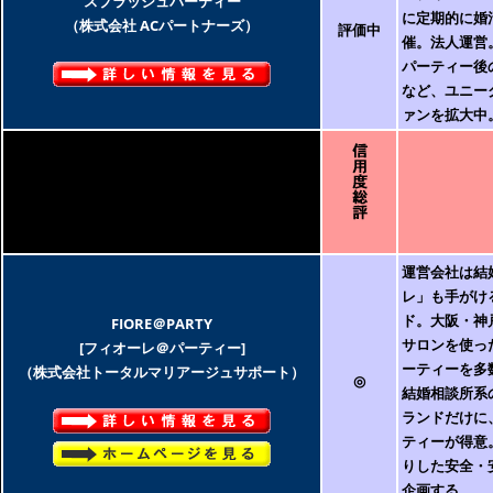
スプラッシュパーティー
に定期的に婚
（株式会社 ACパートナーズ）
評価中
催。法人運営
パーティー後
など、ユニー
ァンを拡大中
運営会社は結
レ」も手がけ
ド。大阪・神
FIORE＠PARTY
サロンを使っ
[フィオーレ＠パーティー]
ーティーを多
（株式会社トータルマリアージュサポート）
◎
結婚相談所系
ランドだけに
ティーが得意
りした安全・
企画する。