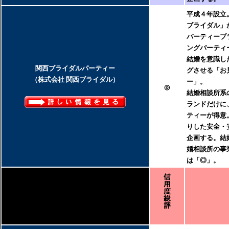
平成４年設立
ブライダル」
パーティーブ
ングパーティ
結婚を意識し
関西ブライダルパーティー
グさせる「お
（株式会社 関西ブライダル）
ー」。
◎
結婚相談所系
ランドだけに
ティーが得意
りした安全・
企画する。結
婚相談所の事
は「◎」。