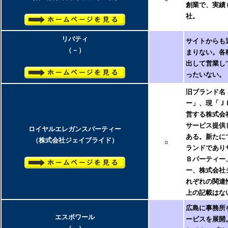
創業で、実績
社。
リバティ
サイトからも
（－）
まりない。各
出して営業し
ったいない。
旧ブランド名
ー」、現「Ｊ
営する株式会
サービス提供
ロイヤルエレガンスパーティー
ある。
新たに
（株式会社ジェイブライド）
○
ランドであり
Ｂパーティー
ー、株式会社
れぞれの関連
上の記載はな
広島に事務所
エスポワール
ービスを展開