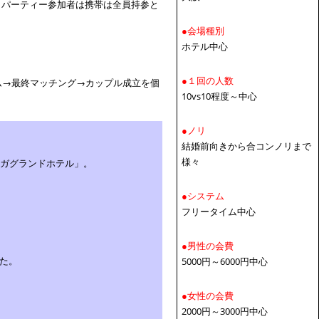
（パーティー参加者は携帯は全員持参と
●会場種別
ホテル中心
●１回の人数
ム→最終マッチング→カップル成立を個
10vs10程度～中心
●ノリ
結婚前向きから合コンノリまで
様々
ーガグランドホテル」。
●システム
フリータイム中心
●男性の会費
た。
5000円～6000円中心
●女性の会費
2000円～3000円中心