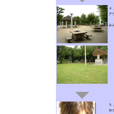
４
ア
み
５
Ｍ