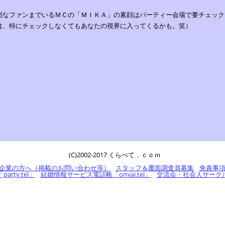
烈なファンまでいるＭＣの「ＭＩＫＡ」の素顔はパーティー会場で要チェック！
は、特にチェックしなくてもあなたの視界に入ってくるかも。笑）
(C)2002-2017 くらべて．ｃｏｍ
企業の方へ（掲載のお問い合わせ等）
スタッフ＆覆面調査員募集
免責事
rty.tel」
結婚情報サービス電話帳「omiai.tel」
交流会・社会人サークル電話