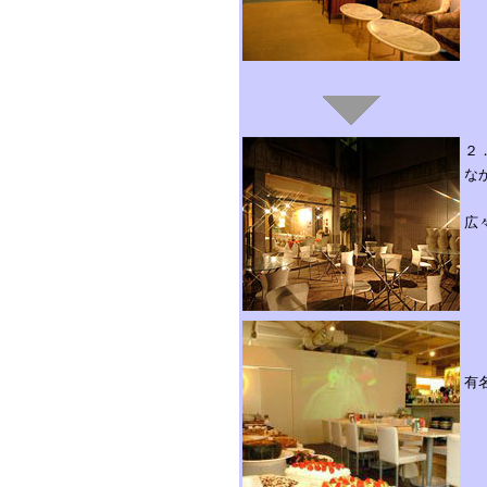
２
な
広
有