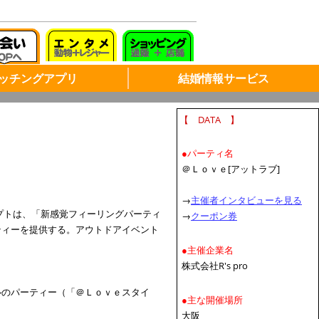
ッチングアプリ
結婚情報サービス
【 DATA 】
●パーティ名
＠Ｌｏｖｅ[アットラブ]
→
主催者インタビューを見る
セプトは、「新感覚フィーリングパーティ
→
クーポン券
ティーを提供する。アウトドアイベント
●主催企業名
株式会社R's pro
ルのパーティー（「＠Ｌｏｖｅスタイ
●主な開催場所
大阪