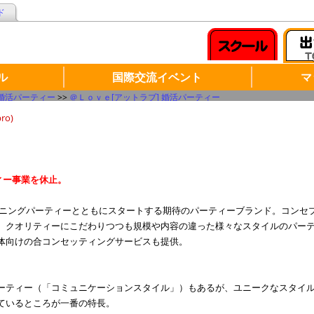
ド
ル
国際交流イベント
マ
婚活パーティー
>>
＠Ｌｏｖｅ[アットラブ] 婚活パーティー
ro)
ティー事業を休止。
オープニングパーティーとともにスタートする期待のパーティーブランド。コン
、クオリティーにこだわりつつも規模や内容の違った様々なスタイルのパー
体向けの合コンセッティングサービスも提供。
ーティー（「コミュニケーションスタイル」）もあるが、ユニークなスタイ
ているところが一番の特長。