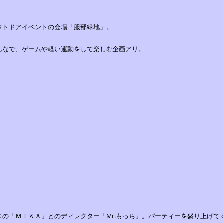
．
ウトドアイベントの会場「服部緑地」。
んなで、ゲームや軽い運動をして楽しむ企画アリ。
．
Ｃの「ＭＩＫＡ」とのディレクター「Mr.もっち」。パーティーを盛り上げて