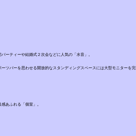
．
切パーティーや結婚式２次会などに人気の「水音」。
ポーツバーを思わせる開放的なスタンディングスペースには大型モニターを完
級感あふれる「個室」。