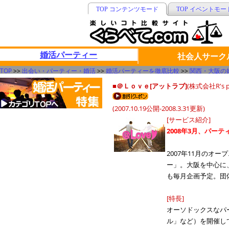
TOP コンテンツモード
TOP イベントモー
婚活パーティー
社会人サーク
TOP
>>
出会い・パーティー・婚活
>>
婚活パーティーを徹底比較
>>
関西・大阪の
■＠Ｌｏｖｅ[アットラブ]
(株式会社R's p
(2007.10.19公開-2008.3.31更新)
[サービス紹介]
2008年3月、パー
2007年11月の
ー」。大阪を中心に
も毎月企画予定。団
[特長]
オーソドックスなパ
ル」など）を開催し