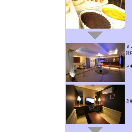
３
貸
ス
高