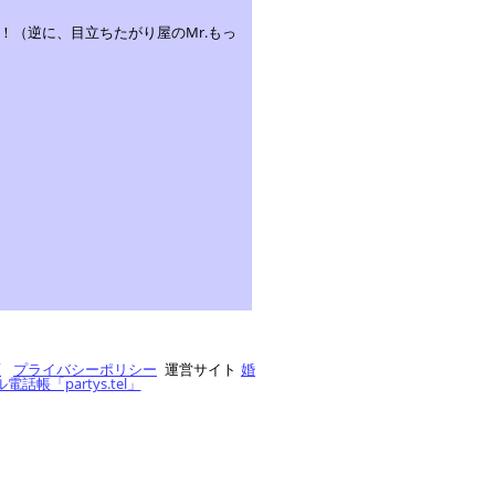
（逆に、目立ちたがり屋のMr.もっ
項
プライバシーポリシー
運営サイト
婚
帳「partys.tel」