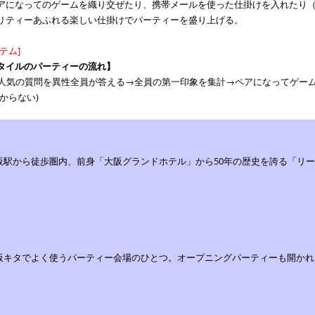
アになってのゲームを織り交ぜたり、携帯メールを使った仕掛けを入れたり
リティーあふれる楽しい仕掛けでパーティーを盛り上げる。
テム]
タイルのパーティーの流れ】
の人気の質問を異性全員が答える→全員の第一印象を集計→ペアになってゲー
からない)
．
阪駅から徒歩圏内、前身「大阪グランドホテル」から50年の歴史を誇る「リ
阪キタでよく使うパーティー会場のひとつ。オープニングパーティーも開かれ