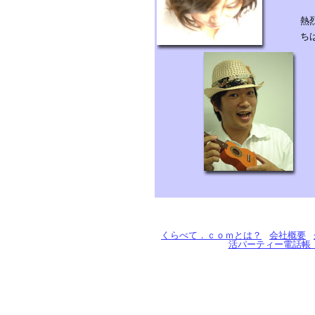
熱
ち
くらべて．ｃｏｍとは？
会社概要
活パーティー電話帳「pa