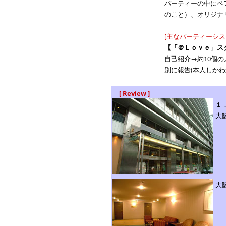
パーティーの中にペ
のこと）、オリジナ
[主なパーティーシス
【「＠Ｌｏｖｅ」ス
自己紹介→約10個
別に報告(本人しかわ
[ Review ]
１
大
大