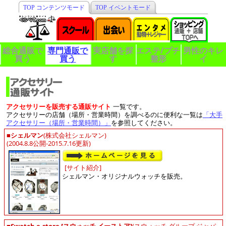
TOP コンテンツモード
TOP イベントモード
総合通販で
専門通販で
実店舗を探
エステ/プチ
男性のキレ
買う
買う
す
整形
イ
アクセサリーを販売する通販サイト
一覧です。
アクセサリーの店舗（場所・営業時間）を調べるのに便利な一覧は
「大手
アクセサリー（場所・営業時間）」
を参照してください。
■
シェルマン
(株式会社シェルマン)
(2004.8.8公開-2015.7.16更新)
[サイト紹介]
シェルマン・オリジナルウォッチを販売。