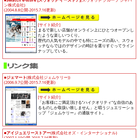
■
Swatch e-store [スウォッチ イーストア]
(スウォッチ グループ ジャパ
ン株式会社)
(2004.8.8公開-2015.7.16更新)
[サイト紹介]
まるで新しい店舗がオンライン上にひとつオープンし
たような楽しいつくり。
歴代の人気モデルの中でも特にニーズの高い、スウォ
ッチならではのデザインの時計を選りすぐってライン
ナップしている。
■
ジェマート
(株式会社ジェムケリー))
(2006.9.7公開-2015.7.16更新)
[サイト紹介]
「お客様にご満足頂ける”ハイクオリティ”な自信のあ
るものしか取扱い致しません」と唱うジュエリーショ
ップ『ジェムケリー』の通販サイト。
■
アイジュエリーストアー
(株式会社オズ・インターナショナル)
(2007.1.19公開-2015.7.16更新)