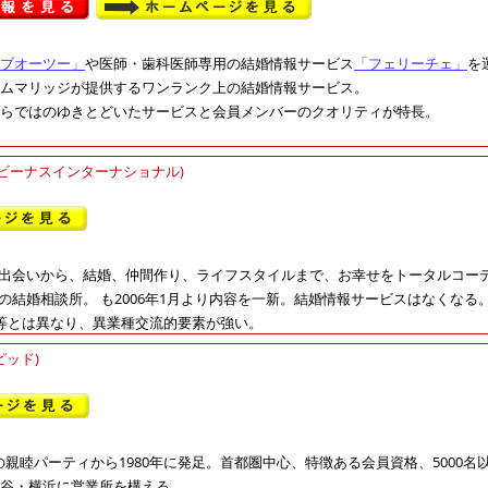
ブオーツー」
や医師・歯科医師専用の結婚情報サービス
「フェリーチェ」
を
ムマリッジが提供するワンランク上の結婚情報サービス。
らではのゆきとどいたサービスと会員メンバーのクオリティが特長。
(ビーナスインターナショナル)
出会いから、結婚、仲間作り、ライフスタイルまで、お幸せをトータルコー
の結婚相談所。 も2006年1月より内容を一新。結婚情報サービスはなくな
等とは異なり、異業種交流的要素が強い。
ピッド)
の親睦パーティから1980年に発足。首都圏中心、特徴ある会員資格、5000
谷・横浜に営業所を構える。