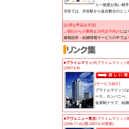
り一致度が高い相手
渋谷では、渋谷駅から徒歩数分のとこ
[お得な申込み方法]
...
他社からの乗換
と
20代女子向け
には
婚相談所・結婚情報サービスの中では
■
プライムマリッジ
(プライムマリッジ
(2007.6.8)
[サービス紹介]
プライムマリッジは
ース」カンパニー。
会員制クラブ、結婚
■
アヴェニュー東京
(プライムマリッジ
(2006.11.4公開-2007.6.26更新)