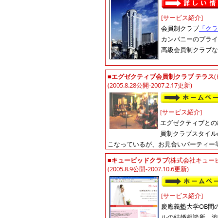
[サービス紹介]
会員制クラブ
「クラ
カンパニーのプライ
高級会員制クラブな
■
エグゼクティブ会員制クラブ テラス
(2005.8.28公開-2007.2.17更新)
[サービス紹介]
エグゼクティブとの
員制クラブスタイル
こなっているが、お見合いパーティー
■
キュービッドクラブ
(株式会社キュー
(2005.8.9公開-2007.10.6更新)
[サービス紹介]
慶應義塾大学OB間
ルの結婚相談所。渋