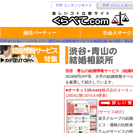
TOP コンテンツモード
TOP イベントモー
婚活パーティー
社会人サーク
TOP
>>
出会い・パーティー・婚活
>>
結婚情報サービスを徹底比較
>>
渋谷・青山
渋谷・青山の結婚情報サービス（結婚
30,000円OFF等、大手の結婚情報
を厳選して紹介しています。
■
オーネット[O-net]
(株式会社オーネッ
(2003公開-2016.4.4更新)
[サービス紹介]
楽天グループの結婚
ビス・価格の比較表
テムがサービスの特