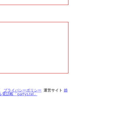
項
プライバシーポリシー
運営サイト
婚
帳「partys.tel」