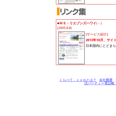
■
ＭＳ・リエゾンズハワイ
(－)
(2005.8.8)
[サービス紹介]
2013年10月、
日本国内にとどまら
くらべて．ｃｏｍとは？
会社概要
活パーティー電話帳「pa