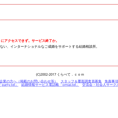
サイトにアクセスできず。サービス終了か。
ない、インターナショナルなご成婚をサポートする結婚相談所。
(C)2002-2017 くらべて．ｃｏｍ
企業の方へ（掲載のお問い合わせ等）
スタッフ＆覆面調査員募集
免責事
rty.tel」
結婚情報サービス電話帳「omiai.tel」
交流会・社会人サークル電話