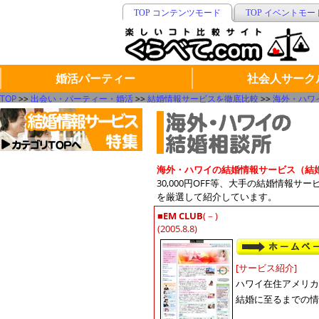
TOP コンテンツモード
TOP イベントモー
婚活パーティー
社会人サーク
TOP
>>
出会い・パーティー・婚活
>>
結婚情報サービスを徹底比較
>>
海外・ハワ
海外・ハワイの結婚情報サービス（結
30,000円OFF等、大手の結婚情報
を厳選して紹介しています。
■
EM CLUB
(－)
(2005.8.8)
[サービス紹介]
ハワイ在住アメリカ
結婚に至るまでの情