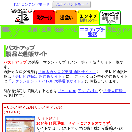
TOP コンテンツモード
TOP イベントモード
通販・ショ
店舗・企業
妊娠・ベビ
エステ/プチ
男性のキレ
ップ
ー
整形
イ
バストアップ
の製品（マシン・サプリメント等）と販売サイト一覧で
す。
通販カタログ出身は
「通販カタログ出身 通販サイト」
に、 テレビ通販出
身は
「テレビ通販出身 通販サイト」
に、 ファッション中心の通販サイト
は
「ファッション・アパレル 大手通販サイト」
に 掲載しています。
商品を指定して購入するときは
「Amazon[アマゾン]」
や
「楽天市場」
も便利です。
■
サンメディカル
(サンメディカル)
(2004.8.6)
[サイト紹介]
2014年11月現在、サイトにアクセスできず。
サイトでは、バストアップに効く成分が凝縮された