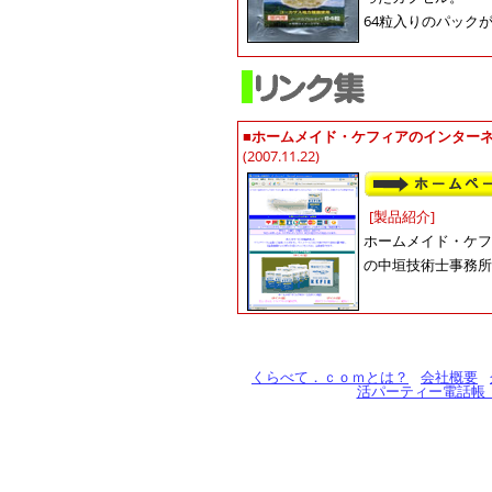
64粒入りのパックが1
■
ホームメイド・ケフィアのインター
(2007.11.22)
[製品紹介]
ホームメイド・ケフ
の中垣技術士事務所
くらべて．ｃｏｍとは？
会社概要
活パーティー電話帳「pa