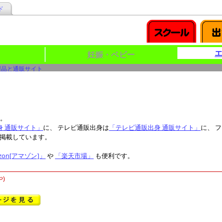
ド
妊娠・ベビー
製品と通販サイト
。
身 通販サイト」
に、 テレビ通販出身は
「テレビ通販出身 通販サイト」
に、 
 掲載しています。
zon[アマゾン]」
や
「楽天市場」
も便利です。
)