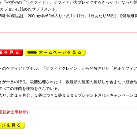
み「やずやの千年ケフィア」。ケフィアが大ブレイクするきっかけとなった
カプセルに詰めたサプリメント。
,680円の製品は、200mg球×62球入り・約1ヶ月分。1日あたり55円）で健
ドのケフィアカプセル。「ケフィアグレイン」から発酵させた「純正ケフィ
さが一番の特長。殺菌処理されたり、数種類の種菌の種類しか含まない競合
すべての種菌を種類を含んでいる。
1球入り。約１ヶ月分。
３袋につき１袋まるまるプレゼントされるキャンペーン
中垣技術士事務所)