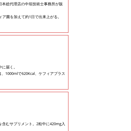
日本総代理店の中垣技術士事務所が販
ィア菌を加えて約1日で出来上がる。
中に届く。
00mlで620Kcal、ケフィアプラス
むサプリメント。2粒中に420mg入