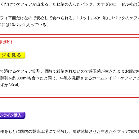
くだけでケフィアが出来る、たね菌の入ったパック。カナダのローゼル社の
フィア菌だけなので安心して食べられる。1リットルの牛乳に1パックのケフ
ージには10パック入っている。
事務所)
て溶けるケフィア錠剤。胃酸で殺菌されないので善玉菌が生きたままお腹の
酵乳を約300mlも食べたと同じ。牛乳を発酵させるホームメイド・ケフィアは、10
か3Kcal。
種をもとに国内の製造工場にて発酵し、凍結乾燥させた生きたケフィア粉末を含