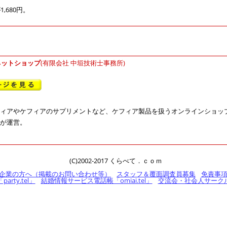
,680円。
ネットショップ
(有限会社 中垣技術士事務所)
ィアやケフィアのサプリメントなど、ケフィア製品を扱うオンラインショップ
が運営。
(C)2002-2017 くらべて．ｃｏｍ
企業の方へ（掲載のお問い合わせ等）
スタッフ＆覆面調査員募集
免責事
rty.tel」
結婚情報サービス電話帳「omiai.tel」
交流会・社会人サークル電話