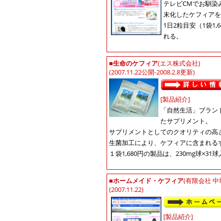
テレビCMでお馴染
末化したケフィアを
1日2粒目安（1袋1
れる。
■
生命のケフィア
(エス株式会社)
(2007.11.22公開-2008.2.8更新)
[製品紹介]
「自然生活」ブラン
たサプリメント。
サプリメントとしてのクオリティの高
生菌加工により、ケフィアに含まれる
１袋1,680円の製品は、230mg球×3
■
ホームメイド・ケフィア
(有限会社 
(2007.11.22)
[製品紹介]