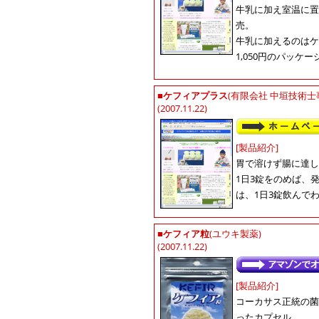
牛乳に加え室温に置
売。
牛乳に加えるのはケ
1,050円のパッケ
■
ケフィアプラス
(有限会社 中垣技術士
(2007.11.22)
[製品紹介]
胃で溶けず腸に達し
1日3錠をのめば、発
は、1日3錠飲んでわず
■
ケフィア粒
(ユウキ製薬)
(2007.11.22)
[製品紹介]
コーカサス正統の菌
ったカプセル。