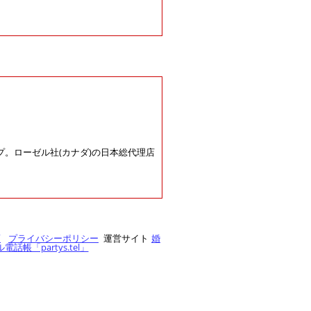
。ローゼル社(カナダ)の日本総代理店
項
プライバシーポリシー
運営サイト
婚
帳「partys.tel」