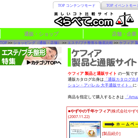
TOP コンテンツモード
TOP イベントモー
通販・ショップ
店舗・企業
TOP
>>
ショッピング（通販・店舗）
>>
エステ/プチ整形を徹底比較
>>
ケフィア 
ケフィア 製品と通販サイト
の一覧です
通販カタログ出身は
「通販カタログ出
ション・アパレル 大手通販サイト」
に
商品を指定して購入するときは
「Ama
■
やずやの千年ケフィア
(株式会社やずや
(2007.11.22)
[製品紹介]