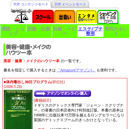
TOP コンテンツモード
TOP イベントモード
通販・ショ
店舗・企業
妊娠・ベビ
エステ/プチ
男性のキレ
ップ
ー
整形
イ
美容・健康・メイクのハウツー本
の一覧です。
書名を指定して購入するときは
「Amazon[アマゾン]」
も便利です。
■
体内毒出し30日プログラム
(祥伝社)
(2006.5.28)
[書籍紹介]
イギリスのデトックス専門家「ジェーン・スクリブナ
ー」の著書の日本読者向け特別改訂版。本書の原本は
1998年に出版以来15万部を越えるロングセラーになり
英国のデトックスブームのきっかけとなっている。