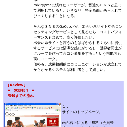
mixiやgreeに慣れたユーザーが、普通のＳＮＳと思っ
て利用していると、いきなり、料金画面があらわれて
びっくりすることになる。
そんなＳＮＳのGoCooだが、出会い系サイトや合コン
セッティングサービスとして見るなら、コストパフォ
ーマンスも含めて、高く評価したい。
出会い系サイトと言うのもはばかられるくらいに提供
するサービスには清潔な感じがするし、登録者同士が
グループを作って合コン募集をする…という機能面も
実にユニーク。
価格も、成果報酬的にコミュニケーションが成立して
からかかるシステムは利用者として嬉しい。
[ Review ]
■ SCENE 1 ■
登録までの流れ
１．
サイトのトップページ。
画面右上にある「無料（会員登