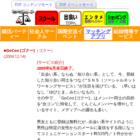
TOP コンテンツモード
TOP イベントモード
婚活パーテ
社会人サー
国際交流イ
マッチング
結婚情報サ
ィー
クル
ベント
アプリ
ービス
■GoCoo [ゴクー]
（ゴクー）
(2004.12.14)
[サービス紹介]
2005年6月末日終了。
「出会い系」ならぬ「知り合い系」として、今、登録
した知り合い同士をつなぐ”ＳＮＳ（ソーシャルネット
ワーキングサービス）”が注目を浴びている。（早いは
なし「ゆびとま」みたいなもの。）
その中で、「GoCoo [ゴクー]」はメンバー同士の目的
を”合コン”に特化して、ぐんぐんメンバーを増やして
いるサイト。メディアへの露出も多い。
男女ともに登録は無料だが…出会い系サイトのように
男性は特定の女性からのメールに返信をする段になっ
てコミュニケーションスタート料525円／１件がかか
る。